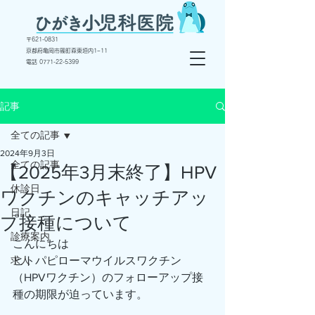
〒
621-0831
京都府亀岡市篠町森東垣内1−11
電話 ​0771-22-5399
記事
全ての記事
2024年9月3日
全ての記事
【2025年3月末終了】HPV
休診日
ワクチンのキャッチアッ
日記
プ接種について
診療案内
こんにちは
求人
ヒトパピローマウイルスワクチン
（HPVワクチン）のフォローアップ接
種の期限が迫っています。