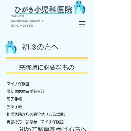
〒
621-0831
京都府亀岡市篠町森東垣内1−11
電話 ​0771-22-5399
初診の方へ
来院時に必要なもの
・マイナ保険証
・乳幼児医療費受給者証
・母子手帳
・お薬手帳
・他病医院からの紹介状（ある場合）
・再診の方→診察券、マイナ保険証
初めて診察を受ける方へ