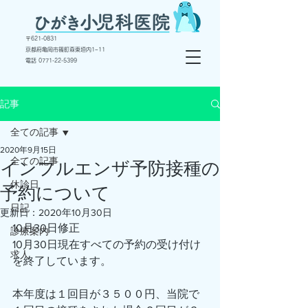
〒
621-0831
京都府亀岡市篠町森東垣内1−11
電話 ​0771-22-5399
記事
全ての記事
2020年9月15日
全ての記事
インフルエンザ予防接種の
休診日
予約について
日記
更新日：
2020年10月30日
10月30日修正
診療案内
10月30日現在すべての予約の受け付け
求人
を終了しています。　
本年度は１回目が３５００円、当院で