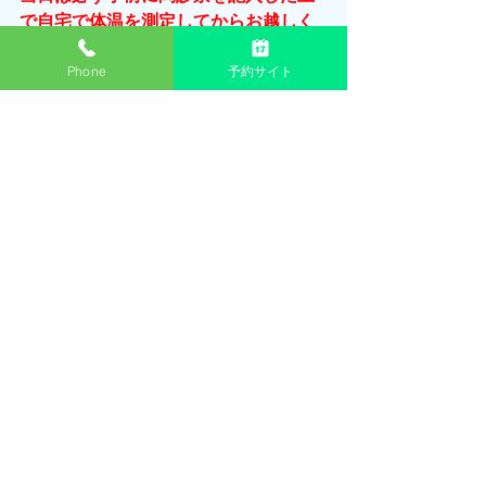
で自宅で体温を測定してからお越しく
ださい。
当日来院してからの記入にな
Phone
予約サイト
りますと非常に時間がかかってしまい
ます。問診票は記事上部からダウンロ
ードできますので、印刷してご利用く
ださい。また印刷が困難な方は事前に
問診票を取りに来ていただけますと幸
いです。
以上、ご来院の前にお読みいただき、
ルールを守って予約していただくよ
う、よろしくお願いいたします。
予防接種
予約
インフルエンザ
すべて表示
最新記事