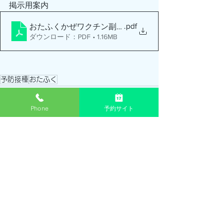
掲示用案内
.pdf
おたふくかぜワクチン副反応全国調査
ダウンロード：PDF • 1.16MB
予防接種
おたふく
Phone
予約サイト
すべて表示
最新記事