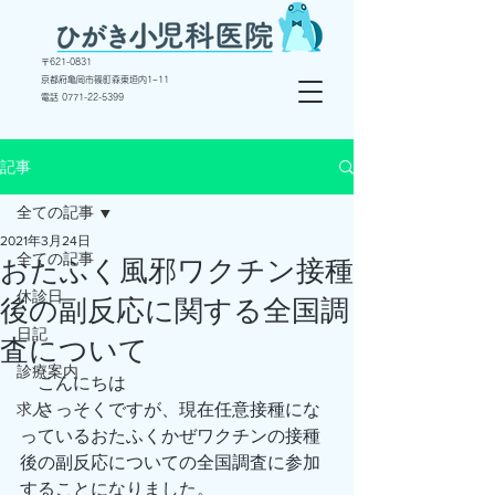
〒
621-0831
京都府亀岡市篠町森東垣内1−11
電話 ​0771-22-5399
記事
全ての記事
2021年3月24日
全ての記事
おたふく風邪ワクチン接種
休診日
後の副反応に関する全国調
日記
査について
診療案内
　こんにちは
求人
　さっそくですが、現在任意接種にな
っているおたふくかぜワクチンの接種
後の副反応についての全国調査に参加
することになりました。