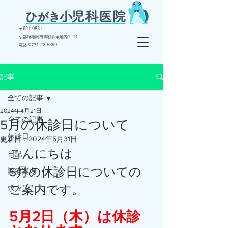
〒
621-0831
京都府亀岡市篠町森東垣内1−11
電話 ​0771-22-5399
記事
全ての記事
2024年4月21日
全ての記事
5月の休診日について
休診日
更新日：
2024年5月31日
こんにちは
日記
5月の休診日についての
診療案内
ご案内です。
求人
5月2日（木）は休診