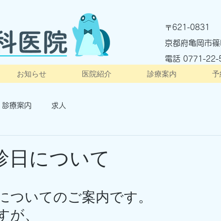
621-0831
〒
京都府亀岡市篠
電話 ​0771-22-
お知らせ
医院紹介
診療案内
予
診療案内
求人
診日について
日についてのご案内です。
すが、