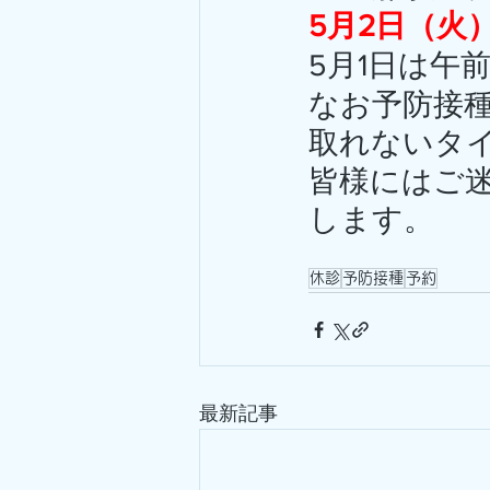
5月2日（火
5月1日は午
なお予防接
取れないタ
皆様にはご
します。
休診
予防接種
予約
最新記事