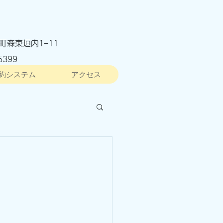
町森東垣内1−11
5399
約システム
アクセス