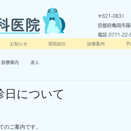
621-0831
〒
京都府亀岡市篠
電話 ​0771-22-
お知らせ
医院紹介
診療案内
予
診療案内
求人
診日について
てのご案内です。