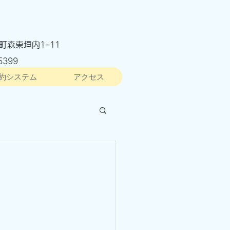
町森東垣内1−11
5399
約システム
アクセス