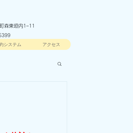
町森東垣内1−11
5399
約システム
アクセス