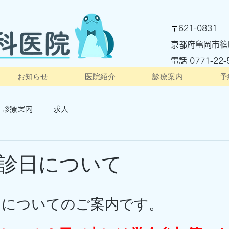
621-0831
〒
京都府亀岡市篠
電話 ​0771-22-
お知らせ
医院紹介
診療案内
予
診療案内
求人
診日について
日についてのご案内です。