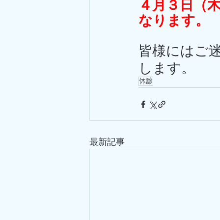
４月３
日（
なります。
皆様にはご
します。
休診
最新記事