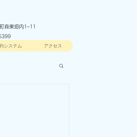
町森東垣内1−11
5399
約システム
アクセス