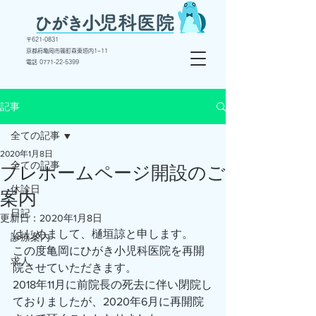
〒
621-0831
京都府亀岡市篠町森東垣内1−11
電話 ​0771-22-5399
記事
全ての記事
2020年1月8日
全ての記事
プレホームページ開設のご
休診日
案内
日記
更新日：
2020年1月8日
はじめまして、樋垣諒と申します。
診療案内
この度亀岡にひがき小児科医院を再開
求人
院させていただきます。
2018年11月に前院長の死去に伴い閉院し
ておりましたが、2020年6月に再開院