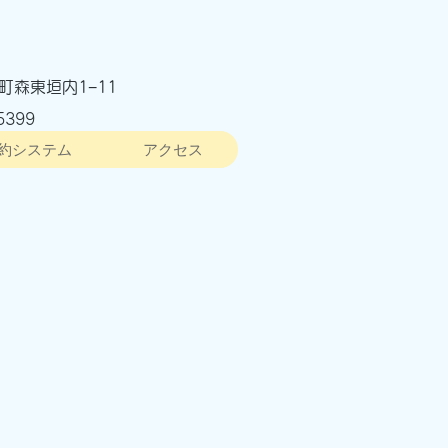
町森東垣内1−11
5399
約システム
アクセス