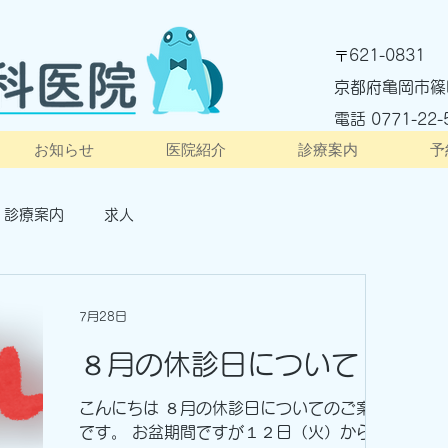
621-0831
〒
京都府亀岡市篠
電話 ​0771-22-
お知らせ
医院紹介
診療案内
予
診療案内
求人
7月28日
８月の休診日について
こんにちは ８月の休診日についてのご案内
です。 お盆期間ですが１２日（火）から１