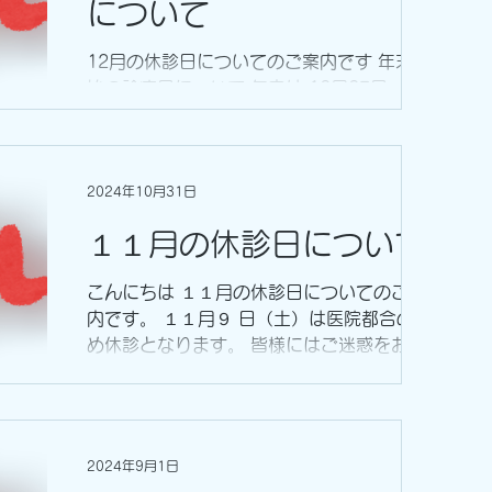
について
12月の休診日についてのご案内です 年末年
始の診療日について 年内は 12月27日（金）
の午前診療が最終 です。 12月27日（金）午
後より１月５日（日）まで休診 となりま
す。 新年の診療開始は １月６日（月）９時
より通常の診療 をさせていただきます。...
2024年10月31日
１１月の休診日について
こんにちは １１月の休診日についてのご案
内です。 １１月９ 日（土）は医院都合のた
め休診となります。 皆様にはご迷惑をおか
けしますが、よろしくお願いいたします。
2024年9月1日