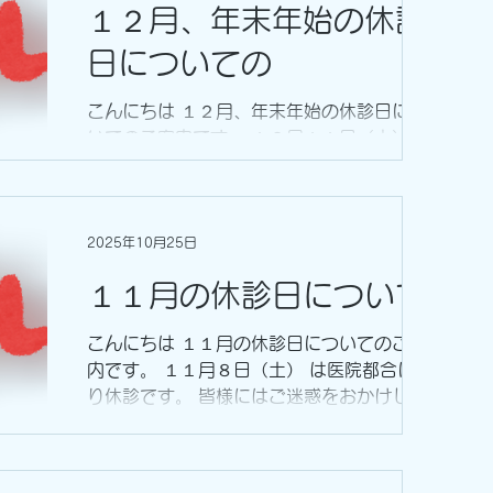
１２月、年末年始の休診
日についての
こんにちは １２月、年末年始の休診日につ
いてのご案内です。 １２月１１日（木） は
医院都合により休診です。 年末年始は １２
月２７日（土）午後から２０２６年１月５日
（月）までが休診です。 １２月２７日
（土）の午前が最終、年始は１月６日（火）
2025年10月25日
からの診療開始です。 ご迷惑をおかけしま
１１月の休診日について
すがよろしくお願いします
こんにちは １１月の休診日についてのご案
内です。 １１月８日（土） は医院都合によ
り休診です。 皆様にはご迷惑をおかけしま
すが、よろしくお願いいたします。